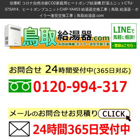
伯耆町 コロナ自然冷媒CO2家庭用ヒートポンプ給湯機 貯湯ユニットCTU-
37SAY4、ヒートポンプユニットCHP-YA453 給湯器交換工事｜鳥取 給湯器・ボ
イラー激安交換工事｜鳥取給湯器.com