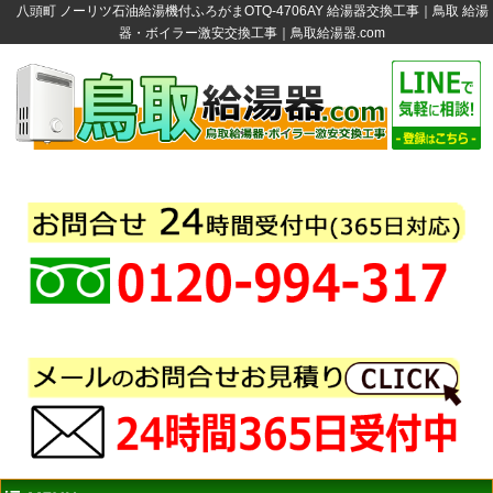
八頭町 ノーリツ石油給湯機付ふろがまOTQ-4706AY 給湯器交換工事｜鳥取 給湯
器・ボイラー激安交換工事｜鳥取給湯器.com