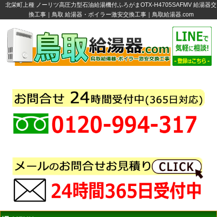
北栄町上種 ノーリツ高圧力型石油給湯機付ふろがまOTX-H4705SAFMV 給湯器交
換工事｜鳥取 給湯器・ボイラー激安交換工事｜鳥取給湯器.com