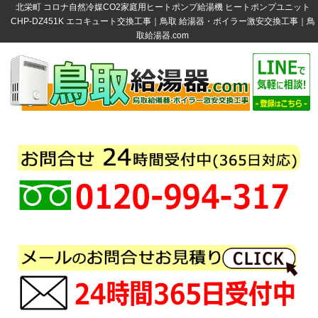
北栄町 コロナ自然冷媒CO2家庭用ヒートポンプ給湯機 ヒートポンプユニット
CHP-DZ451K エコキュート交換工事｜鳥取 給湯器・ボイラー激安交換工事｜鳥
取給湯器.com