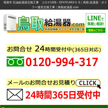
境港市 石油給湯器交換工事 コロナUKB－EF470 ARX５-S｜鳥取 給湯器・ボイ
ラー激安交換工事｜鳥取給湯器.com