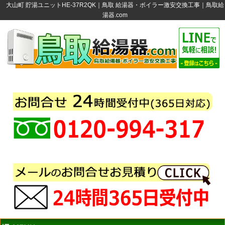
大山町 貯湯ユニットHE-37R2QK｜鳥取 給湯器・ボイラー激安交換工事｜鳥取給
湯器.com