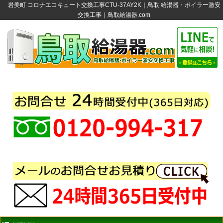
岩美町 コロナエコキュート交換工事CTU-37AY2K｜鳥取 給湯器・ボイラー激安
交換工事｜鳥取給湯器.com