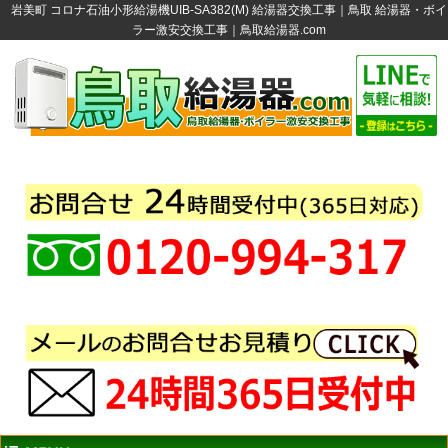
岩美町 コロナ石油小形給湯機UIB-SA382(M) 給湯器交換工事｜鳥取 給湯器・ボイ
ラー激安交換工事｜鳥取給湯器.com