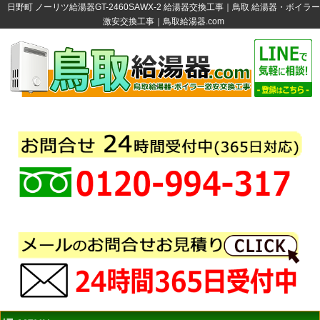
日野町 ノーリツ給湯器GT-2460SAWX-2 給湯器交換工事｜鳥取 給湯器・ボイラー
激安交換工事｜鳥取給湯器.com