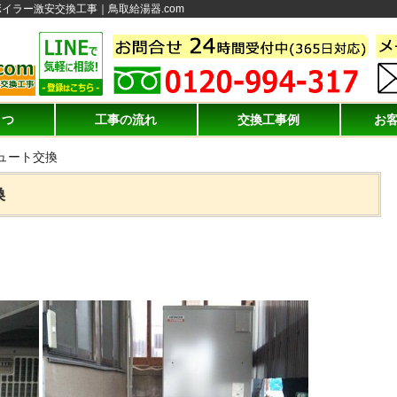
イラー激安交換工事｜鳥取給湯器.com
さつ
工事の流れ
交換工事例
お
ュート交換
換