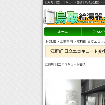
江府町 日立エコキュート交換｜鳥取 給湯器・ボ
ホーム
ごあい
HOME
>
工事事例
>
江府町 日立エコキ
江府町 日立エコキュート交
江府町 日立エコキュート交換