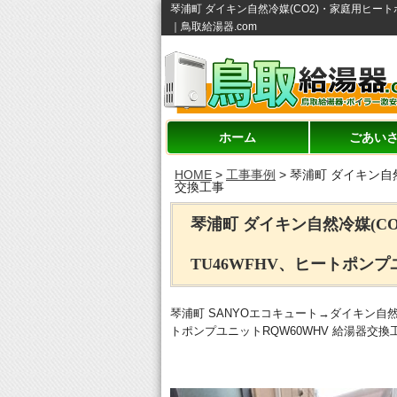
琴浦町 ダイキン自然冷媒(CO2)・家庭用ヒー
｜鳥取給湯器.com
ホーム
ごあい
HOME
>
工事事例
>
琴浦町 ダイキン自
交換工事
琴浦町 ダイキン自然冷媒(C
TU46WFHV、ヒートポンプ
琴浦町 SANYOエコキュート→ダイキン自然
トポンプユニットRQW60WHV 給湯器交換