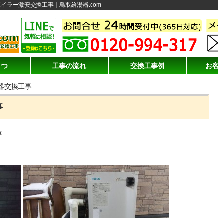
イラー激安交換工事｜鳥取給湯器.com
さつ
工事の流れ
交換工事例
お
器交換工事
事
事