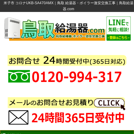
米子市 コロナUKB-SA470AMX｜鳥取 給湯器・ボイラー激安交換工事｜鳥取給湯
器.com