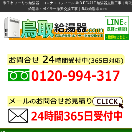
米子市 ノーリツ給湯器、コロナエコフィールUKB-EF471F 給湯器交換工事｜鳥取
給湯器・ボイラー激安交換工事｜鳥取給湯器.com