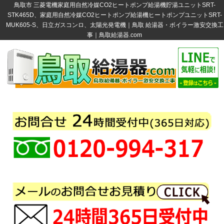
鳥取市 三菱電機家庭用自然冷媒CO2ヒートポンプ給湯機貯湯ユニットSRT-
STK465D、家庭用自然冷媒CO2ヒートポンプ給湯機ヒートポンプユニットSRT-
MUK605-S、日立ガスコンロ、太陽光発電機｜鳥取 給湯器・ボイラー激安交換工
事｜鳥取給湯器.com