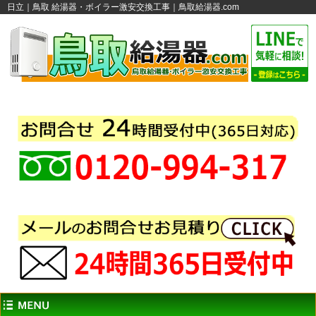
日立｜鳥取 給湯器・ボイラー激安交換工事｜鳥取給湯器.com